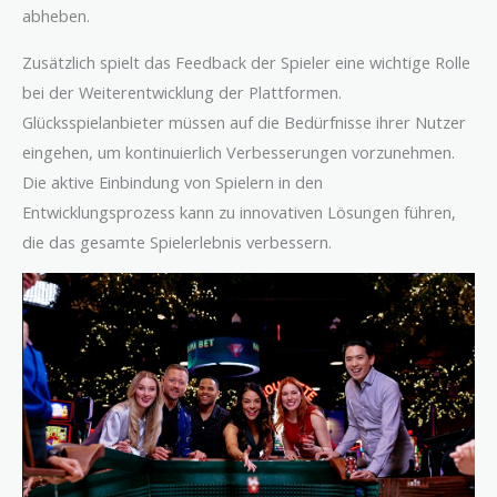
abheben.
Zusätzlich spielt das Feedback der Spieler eine wichtige Rolle
bei der Weiterentwicklung der Plattformen.
Glücksspielanbieter müssen auf die Bedürfnisse ihrer Nutzer
eingehen, um kontinuierlich Verbesserungen vorzunehmen.
Die aktive Einbindung von Spielern in den
Entwicklungsprozess kann zu innovativen Lösungen führen,
die das gesamte Spielerlebnis verbessern.