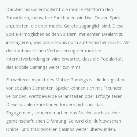
Darüber hinaus ermöglicht die mobile Plattform den
Entwicklern, innovative Funktionen wie Live-Dealer-Spiele
anzubieten, die über mobile Geräte zugänglich sind. Diese
Spiele ermöglichen es den Spielern, mit echten Dealern zu
interagieren, was das Erlebnis noch authentischer macht. Mit
der kontinuierlichen Verbesserung der mobilen
Internetverbindungen wird erwartet, dass die Popularität
des Mobile Gamings weiter zunimmt.
Ein weiterer Aspekt des Mobile Gamings ist die Integration
von sozialen Elementen. Spieler können sich mit Freunden
verbinden, Wettbewerbe veranstalten oder Erfolge teilen.
Diese sozialen Funktionen fördern nicht nur das
Engagement, sondern machen das Spielen auch zu einer
gemeinschaftlichen Erfahrung. So wird die Kluft zwischen
Online- und traditionellen Casinos weiter überwunden.