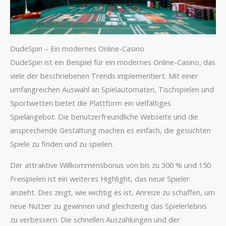
DudeSpin – Ein modernes Online-Casino
DudeSpin ist ein Beispiel für ein modernes Online-Casino, das
viele der beschriebenen Trends implementiert. Mit einer
umfangreichen Auswahl an Spielautomaten, Tischspielen und
Sportwetten bietet die Plattform ein vielfältiges
Spielangebot. Die benutzerfreundliche Webseite und die
ansprechende Gestaltung machen es einfach, die gesuchten
Spiele zu finden und zu spielen.
Der attraktive Willkommensbonus von bis zu 300 % und 150
Freispielen ist ein weiteres Highlight, das neue Spieler
anzieht. Dies zeigt, wie wichtig es ist, Anreize zu schaffen, um
neue Nutzer zu gewinnen und gleichzeitig das Spielerlebnis
zu verbessern. Die schnellen Auszahlungen und der