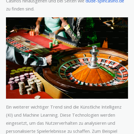
Casinos hinausgehen und bei Seiten wie
dude-spincasino.de
zu finden sind.
Ein weiterer wichtiger Trend sind die Künstliche Intelligenz
(KI) und Machine Learning. Diese Technologien werden
eingesetzt, um das Nutzerverhalten zu analysieren und
personalisierte Spielerlebnisse zu schaffen. Zum Beispiel