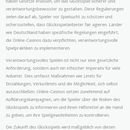
haben Gesetze erlassen, um das Glücksspiel sicherer und
verantwortungsbewusster zu gestalten. Diese Regulierungen
zielen darauf ab, Spieler vor Spielsucht zu schützen und
sicherzustellen, dass Glücksspielanbieter fair agieren. Länder
wie Deutschland haben spezifische Regelungen eingeführt,
die Online-Casinos dazu verpflichten, verantwortungsvolle
Spielpraktiken zu implementieren.
Verantwortungsvolles Spielen ist nicht nur eine gesetzliche
Anforderung, sondern auch ein ethischer Imperativ für viele
Anbieter. Dies umfasst Maßnahmen wie Limits für
Einzahlungen, Verlustlimits und die Möglichkeit, sich selbst
auszuschließen. Online-Casinos setzen zunehmend auf
Aufklärungskampagnen, um die Spieler über die Risiken des
Glücksspiels zu informieren und ihnen Hilfsmittel an die Hand
zu geben, um ihre Spielgewohnheiten zu kontrollieren.
Die Zukunft des Glücksspiels wird maßgeblich von diesen