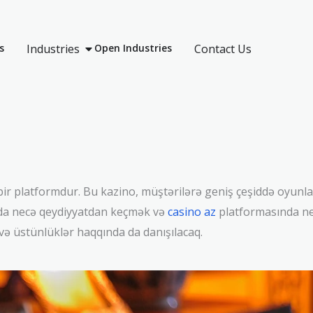
s
Industries
Open Industries
Contact Us
r platformdur. Bu kazino, müştərilərə geniş çeşiddə oyunlar
o-da necə qeydiyyatdan keçmək və
casino az
platformasında ne
və üstünlüklər haqqında da danışılacaq.