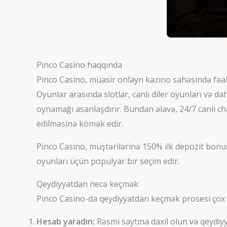
Pinco Casino haqqında
Pinco Casino, müasir onlayn kazino sahəsində fəali
Oyunlar arasında slotlar, canlı diler oyunları və 
oynamağı asanlaşdırır. Bundan əlavə, 24/7 canlı ch
edilməsinə kömək edir.
Pinco Casino, müştərilərinə 150% ilk depozit bonu
oyunları üçün populyar bir seçim edir.
Qeydiyyatdan necə keçmək
Pinco Casino-da qeydiyyatdan keçmək prosesi çox sa
Hesab yaradın:
Rəsmi saytına daxil olun və qeydiyya