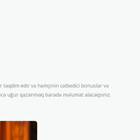
 təqdim edir və həmçinin cəlbedici bonuslar və
cə uğur qazanmaq barədə məlumat alacaqsınız.