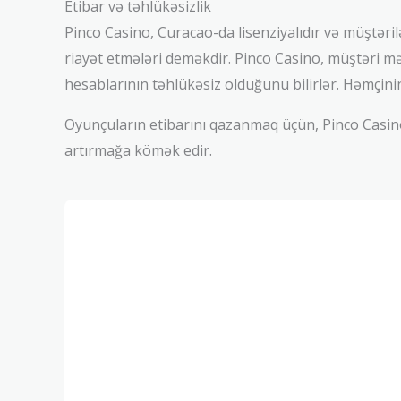
Etibar və təhlükəsizlik
Pinco Casino, Curacao-da lisenziyalıdır və müştəril
riayət etmələri deməkdir. Pinco Casino, müştəri mə
hesablarının təhlükəsiz olduğunu bilirlər. Həmçinin,
Oyunçuların etibarını qazanmaq üçün, Pinco Casino
artırmağa kömək edir.