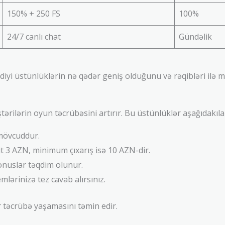
150% + 250 FS
100%
24/7 canlı chat
Gündəlik
iyi üstünlüklərin nə qədər geniş olduğunu və rəqibləri ilə 
ərilərin oyun təcrübəsini artırır. Bu üstünlüklər aşağıdakıla
mövcuddur.
 3 AZN, minimum çıxarış isə 10 AZN-dir.
onuslar təqdim olunur.
mlərinizə tez cavab alırsınız.
r təcrübə yaşamasını təmin edir.