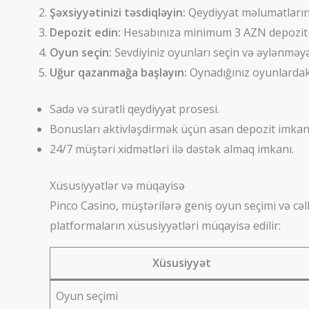
Şəxsiyyətinizi təsdiqləyin:
Qeydiyyat məlumatlarını
Depozit edin:
Hesabınıza minimum 3 AZN depozit e
Oyun seçin:
Sevdiyiniz oyunları seçin və əylənməyə
Uğur qazanmağa başlayın:
Oynadığınız oyunlardakı
Sadə və sürətli qeydiyyat prosesi.
Bonusları aktivləşdirmək üçün asan depozit imkanl
24/7 müştəri xidmətləri ilə dəstək almaq imkanı.
Xüsusiyyətlər və müqayisə
Pinco Casino, müştərilərə geniş oyun seçimi və cəlb
platformaların xüsusiyyətləri müqayisə edilir:
Xüsusiyyət
Oyun seçimi