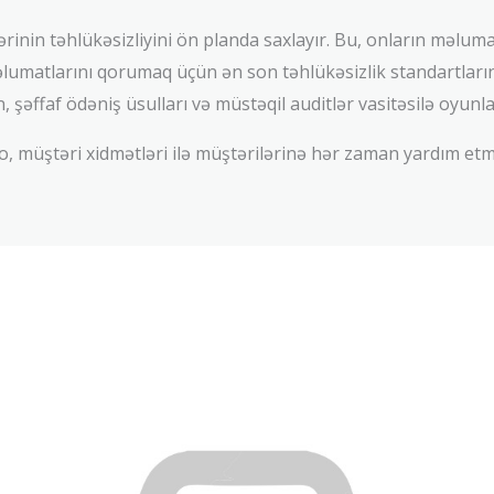
ərinin təhlükəsizliyini ön planda saxlayır. Bu, onların məlum
lumatlarını qorumaq üçün ən son təhlükəsizlik standartlarınd
 şəffaf ödəniş üsulları və müstəqil auditlər vasitəsilə oyunla
, müştəri xidmətləri ilə müştərilərinə hər zaman yardım etm