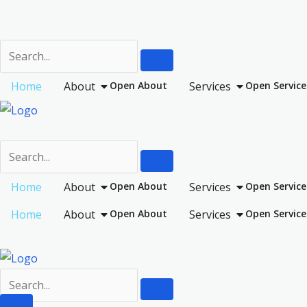
Skip
to
content
Home
About
Open About
Services
Open Service
Home
About
Open About
Services
Open Service
Home
About
Open About
Services
Open Service