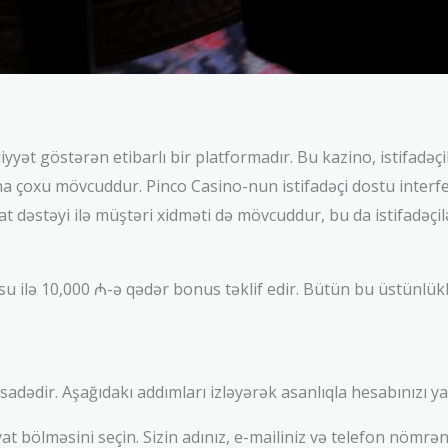
yyət göstərən etibarlı bir platformadır. Bu kazino, istifadəç
daha çoxu mövcuddur. Pinco Casino-nun istifadəçi dostu interf
at dəstəyi ilə müştəri xidməti də mövcuddur, bu da istifadəçi
su ilə 10,000 ₼-ə qədər bonus təklif edir. Bütün bu üstünl
dədir. Aşağıdakı addımları izləyərək asanlıqla hesabınızı yar
t bölməsini seçin. Sizin adınız, e-mailiniz və telefon nömrən