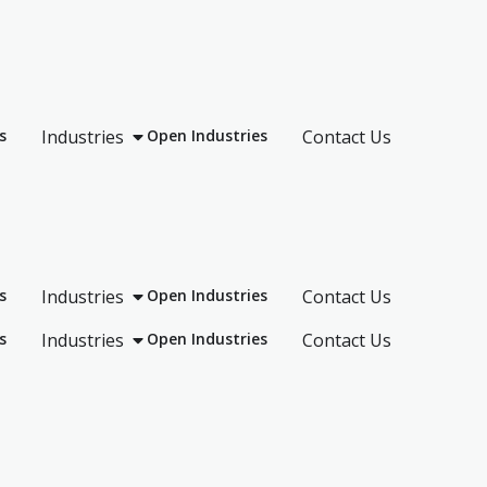
s
Industries
Open Industries
Contact Us
s
Industries
Open Industries
Contact Us
s
Industries
Open Industries
Contact Us