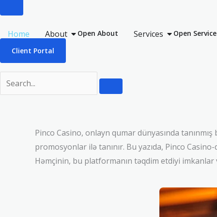
Home
About
Open About
Services
Open Service
Client Portal
Pinco Casino, onlayn qumar dünyasında tanınmış bi
promosyonlar ilə tanınır. Bu yazıda, Pinco Casin
Həmçinin, bu platformanın təqdim etdiyi imkanlar 