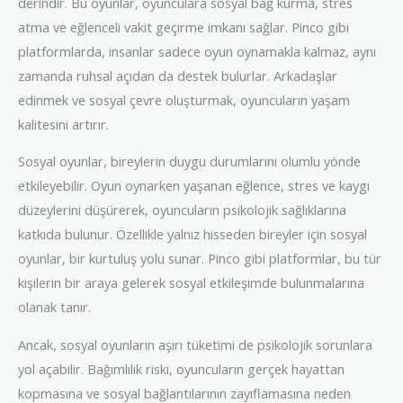
derindir. Bu oyunlar, oyunculara sosyal bağ kurma, stres
atma ve eğlenceli vakit geçirme imkanı sağlar. Pinco gibi
platformlarda, insanlar sadece oyun oynamakla kalmaz, aynı
zamanda ruhsal açıdan da destek bulurlar. Arkadaşlar
edinmek ve sosyal çevre oluşturmak, oyuncuların yaşam
kalitesini artırır.
Sosyal oyunlar, bireylerin duygu durumlarını olumlu yönde
etkileyebilir. Oyun oynarken yaşanan eğlence, stres ve kaygı
düzeylerini düşürerek, oyuncuların psikolojik sağlıklarına
katkıda bulunur. Özellikle yalnız hisseden bireyler için sosyal
oyunlar, bir kurtuluş yolu sunar. Pinco gibi platformlar, bu tür
kişilerin bir araya gelerek sosyal etkileşimde bulunmalarına
olanak tanır.
Ancak, sosyal oyunların aşırı tüketimi de psikolojik sorunlara
yol açabilir. Bağımlılık riski, oyuncuların gerçek hayattan
kopmasına ve sosyal bağlantılarının zayıflamasına neden