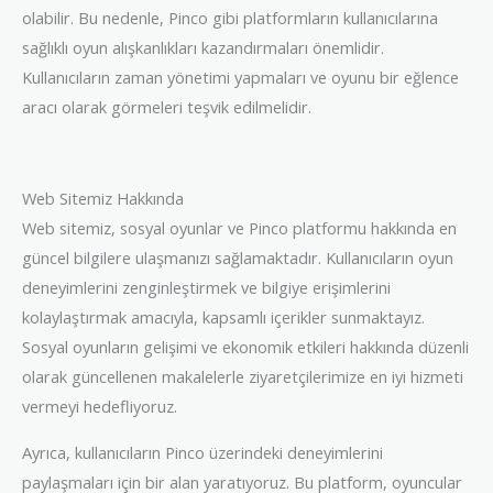
olabilir. Bu nedenle, Pinco gibi platformların kullanıcılarına
sağlıklı oyun alışkanlıkları kazandırmaları önemlidir.
Kullanıcıların zaman yönetimi yapmaları ve oyunu bir eğlence
aracı olarak görmeleri teşvik edilmelidir.
Web Sitemiz Hakkında
Web sitemiz, sosyal oyunlar ve Pinco platformu hakkında en
güncel bilgilere ulaşmanızı sağlamaktadır. Kullanıcıların oyun
deneyimlerini zenginleştirmek ve bilgiye erişimlerini
kolaylaştırmak amacıyla, kapsamlı içerikler sunmaktayız.
Sosyal oyunların gelişimi ve ekonomik etkileri hakkında düzenli
olarak güncellenen makalelerle ziyaretçilerimize en iyi hizmeti
vermeyi hedefliyoruz.
Ayrıca, kullanıcıların Pinco üzerindeki deneyimlerini
paylaşmaları için bir alan yaratıyoruz. Bu platform, oyuncular