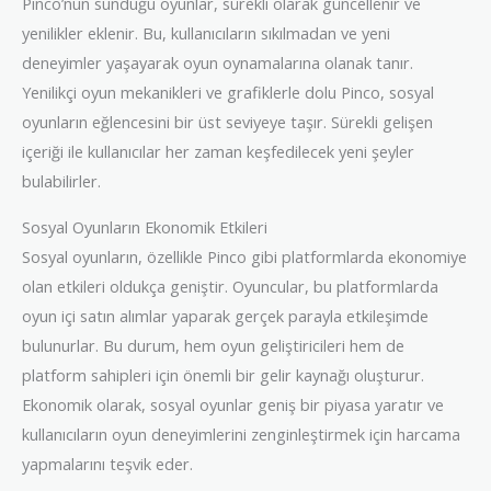
Pinco’nun sunduğu oyunlar, sürekli olarak güncellenir ve
yenilikler eklenir. Bu, kullanıcıların sıkılmadan ve yeni
deneyimler yaşayarak oyun oynamalarına olanak tanır.
Yenilikçi oyun mekanikleri ve grafiklerle dolu Pinco, sosyal
oyunların eğlencesini bir üst seviyeye taşır. Sürekli gelişen
içeriği ile kullanıcılar her zaman keşfedilecek yeni şeyler
bulabilirler.
Sosyal Oyunların Ekonomik Etkileri
Sosyal oyunların, özellikle Pinco gibi platformlarda ekonomiye
olan etkileri oldukça geniştir. Oyuncular, bu platformlarda
oyun içi satın alımlar yaparak gerçek parayla etkileşimde
bulunurlar. Bu durum, hem oyun geliştiricileri hem de
platform sahipleri için önemli bir gelir kaynağı oluşturur.
Ekonomik olarak, sosyal oyunlar geniş bir piyasa yaratır ve
kullanıcıların oyun deneyimlerini zenginleştirmek için harcama
yapmalarını teşvik eder.