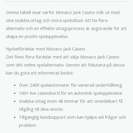
Denna tabell visar varför Monaco Jack Casino står ut med
sina snabba uttag och stora spelutbud. Att ha flera
alternativ och en effektiv uttagsprocess är avgörande för att
skapa en positiv spelupplevelse.
Nyckelfördelar med Monaco Jack Casino
Det finns flera fördelar med att välja Monaco Jack Casino
som ditt online spelalternativ. Genom att fokusera på dessa
kan du göra ett informerat beslut:
Över 2400 spelautomater för varierad underhållning.
160+ live casinobord för en autentisk spelupplevelse.
Snabba uttag inom 48 timmar för att omedelbart få
tillgång till dina vinster.
Tillgänglig kundsupport som kan hjälpa vid frågor och
problem.