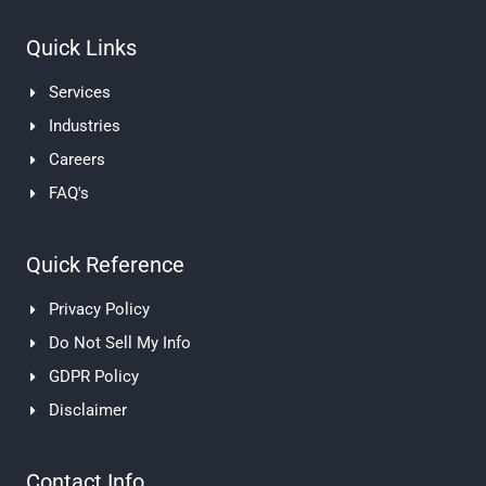
k
w
e
i
d
t
Quick Links
i
t
n
e
-
r
Services
i
n
Industries
Careers
FAQ's
Quick Reference
Privacy Policy
Do Not Sell My Info
GDPR Policy
Disclaimer
Contact Info