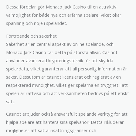
Dessa fördelar gör Monaco Jack Casino till en attraktiv
valmöjlighet för både nya och erfarna spelare, vilket ökar
spänning och nöje i spelandet.
Förtroende och säkerhet
Säkerhet är en central aspekt av online spelande, och
Monaco Jack Casino tar detta på största allvar. Casinot
använder avancerad krypteringsteknik för att skydda
spelardata, vilket garanterar att all personlig information är
säker. Dessutom är casinot licensierat och reglerat av en
respekterad myndighet, vilket ger spelarna en trygghet i att
spelen är rättvisa och att verksamheten bedrivs på ett etiskt
sätt.
Casinot erbjuder också ansvarsfullt spelande verktyg för att
hjälpa spelare att hantera sina spelvanor. Detta inkluderar
möjligheter att sätta insättningsgränser och