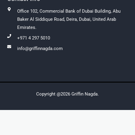
Office 102, Commercial Bank of Dubai Building, Abu
Baker Al Siddique Road, Deira, Dubai, United Arab
Emirates.
+971 4 297 5010
info@griffinnagda.com
Copyright @2026 Griffin Nagda.