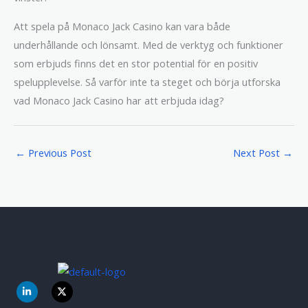
Att spela på Monaco Jack Casino kan vara både
underhållande och lönsamt. Med de verktyg och funktioner
som erbjuds finns det en stor potential för en positiv
spelupplevelse. Så varför inte ta steget och börja utforska
vad Monaco Jack Casino har att erbjuda idag?
←
Previous Post
Next Post
→
L
X
i
-
n
t