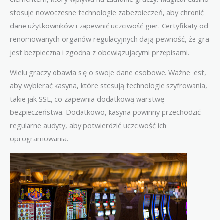
stosuje nowoczesne technologie zabezpieczeń, aby chronić
dane użytkowników i zapewnić uczciwość gier. Certyfikaty od
renomowanych organów regulacyjnych dają pewność, że gra
jest bezpieczna i zgodna z obowiązującymi przepisami.
Wielu graczy obawia się o swoje dane osobowe. Ważne jest,
aby wybierać kasyna, które stosują technologie szyfrowania,
takie jak SSL, co zapewnia dodatkową warstwę
bezpieczeństwa. Dodatkowo, kasyna powinny przechodzić
regularne audyty, aby potwierdzić uczciwość ich
oprogramowania.