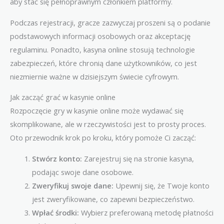
aby stać się pełnoprawnym członkiem platformy.
Podczas rejestracji, gracze zazwyczaj proszeni są o podanie
podstawowych informacji osobowych oraz akceptację
regulaminu. Ponadto, kasyna online stosują technologie
zabezpieczeń, które chronią dane użytkowników, co jest
niezmiernie ważne w dzisiejszym świecie cyfrowym.
Jak zacząć grać w kasynie online
Rozpoczęcie gry w kasynie online może wydawać się
skomplikowane, ale w rzeczywistości jest to prosty proces.
Oto przewodnik krok po kroku, który pomoże Ci zacząć:
Stwórz konto:
Zarejestruj się na stronie kasyna,
podając swoje dane osobowe.
Zweryfikuj swoje dane:
Upewnij się, że Twoje konto
jest zweryfikowane, co zapewni bezpieczeństwo.
Wpłać środki:
Wybierz preferowaną metodę płatności