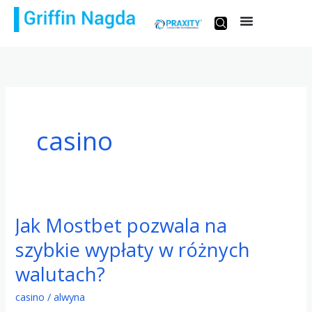
Skip
to
content
casino
Jak Mostbet pozwala na
Jak
Mostbet
szybkie wypłaty w różnych
pozwala
walutach?
na
szybkie
casino
/
alwyna