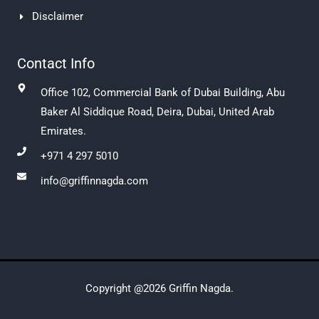
Disclaimer
Contact Info
Office 102, Commercial Bank of Dubai Building, Abu
Baker Al Siddique Road, Deira, Dubai, United Arab
Emirates.
+971 4 297 5010
info@griffinnagda.com
Copyright @2026 Griffin Nagda.