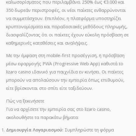
καλωσορίσματος που περιλαμβάνει 250% έως €3.000 και
350 δωρεάν περιστροφές, οι νέοι παίκτες ενθαρρύνονται
να συμμετάσχουν. Επιπλέον, η πλατφόρμα υποστηρίζει
κρυπτονομίσματα και παραδοσιακές μεθόδους πληρωμής,
διασφαλίζοντας ότι οι παίκτες έχουν εύκολη πρόσβαση σε
καθημερινές καταθέσεις και αναλήψεις.
Με την έμφαση στη mobile-first προσέγγιση, η πρόσβαση
μέσω εφαρμογής PWA (Progressive Web App) καθιστά το
lizaro casino ιδανικό για παιχνίδια εν κινήσει. Οι παίκτες
μπορούν να απολαύσουν την εμπειρία όπως επιθυμούν,
είτε βρίσκονται στο σπίτι είτε ταξιδεύουν.
Πώς να ξεκινήσετε
Για να αρχίσετε την εμπειρία σας στο lizaro casino,
ακολουθήστε τα παρακάτω βήματα:
Δημιουργία Λογαριασμού:
Συμπληρώστε τη φόρμα