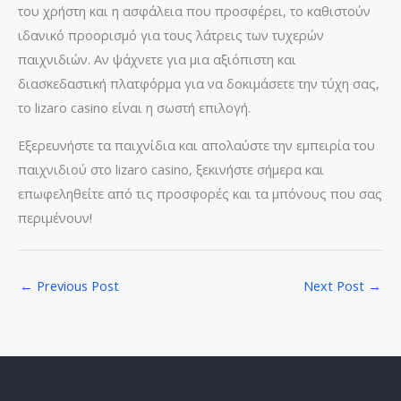
του χρήστη και η ασφάλεια που προσφέρει, το καθιστούν
ιδανικό προορισμό για τους λάτρεις των τυχερών
παιχνιδιών. Αν ψάχνετε για μια αξιόπιστη και
διασκεδαστική πλατφόρμα για να δοκιμάσετε την τύχη σας,
το lizaro casino είναι η σωστή επιλογή.
Εξερευνήστε τα παιχνίδια και απολαύστε την εμπειρία του
παιχνιδιού στο lizaro casino, ξεκινήστε σήμερα και
επωφεληθείτε από τις προσφορές και τα μπόνους που σας
περιμένουν!
←
Previous Post
Next Post
→