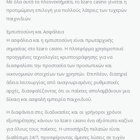
Με όλα αυτά τα πλεονεκτήματα, το lizaro casino γίνεται η
προτιμώμενη επιλογή για πολλούς λάτρεις των τυχερών
παιχνιδιών.
Εμπιστοσύνη και Ασφάλεια
Η ασφάλεια και η εμπιστοσύνη είναι πρωταρχικής
σημασίας στο lizaro casino. Η πλατφόρμα χρησιμοποιεί
προηγμένες τεχνολογίες κρυπτογράφησης για να
διασφαλίσει την προστασία των προσωπικών και
οικονομικών στοιχείων των χρηστών. Επιπλέον, διατηρεί
άδεια λειτουργίας από αναγνωρισμένες ρυθμιστικές
αρχές, διασφαλίζοντας ότι οι παίκτες απολαμβάνουν μια
δίκαιη και ασφαλή εμπειρία παιχνιδιού.
Η διαφάνεια στις διαδικασίες και οι γρήγοροι χρόνοι
εξυπηρέτησης κάνουν το lizaro casino ένα αξιόπιστο καζίνο
για όλους τους παίκτες. Η υποστήριξη πελατών είναι
διαθέσιμη 24/7, προσφέροντας άμεσες λύσεις σε τυχόν