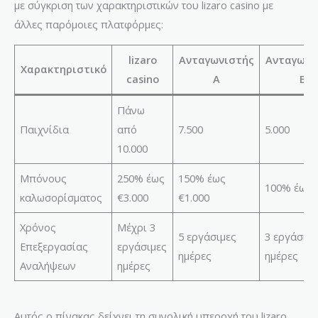
με σύγκριση των χαρακτηριστικών του lizaro casino με
άλλες παρόμοιες πλατφόρμες:
lizaro
Ανταγωνιστής
Ανταγωνι
Χαρακτηριστικό
casino
A
B
Πάνω
Παιχνίδια
από
7.500
5.000
10.000
Μπόνους
250% έως
150% έως
100% έως 
καλωσορίσματος
€3.000
€1.000
Χρόνος
Μέχρι 3
5 εργάσιμες
3 εργάσιμε
Επεξεργασίας
εργάσιμες
ημέρες
ημέρες
Αναλήψεων
ημέρες
Αυτός ο πίνακας δείχνει τη συνολική υπεροχή του lizaro