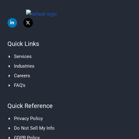
L
X
i
-
n
t
k
w
e
i
d
t
Quick Links
i
t
n
e
-
r
Services
i
n
Industries
Careers
FAQ's
Quick Reference
Privacy Policy
Do Not Sell My Info
GDPR Policy