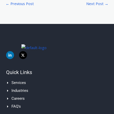
←
Previous Post
Next Post
→
L
X
i
-
n
t
k
w
e
i
d
t
Quick Links
i
t
n
e
-
r
Services
i
n
Industries
Careers
FAQ's