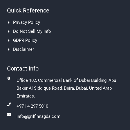
Quick Reference
Privacy Policy
Do Not Sell My Info
GDPR Policy
Disclaimer
Contact Info
Office 102, Commercial Bank of Dubai Building, Abu
Baker Al Siddique Road, Deira, Dubai, United Arab
Emirates.
+971 4 297 5010
info@griffinnagda.com