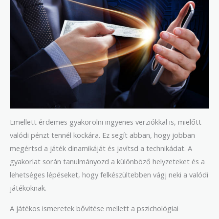
Emellett érdemes gyakorolni ingyenes verziókkal is, mielőtt
valódi pénzt tennél kockára. Ez segít abban, hogy jobban
megértsd a játék dinamikáját és javítsd a technikádat. A
gyakorlat során tanulmányozd a különböző helyzeteket és a
lehetséges lépéseket, hogy felkészültebben vágj neki a valódi
játékoknak.
A játékos ismeretek bővítése mellett a pszichológiai