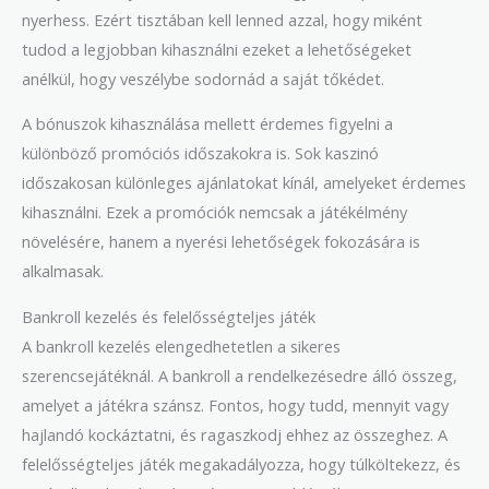
nyerhess. Ezért tisztában kell lenned azzal, hogy miként
tudod a legjobban kihasználni ezeket a lehetőségeket
anélkül, hogy veszélybe sodornád a saját tőkédet.
A bónuszok kihasználása mellett érdemes figyelni a
különböző promóciós időszakokra is. Sok kaszinó
időszakosan különleges ajánlatokat kínál, amelyeket érdemes
kihasználni. Ezek a promóciók nemcsak a játékélmény
növelésére, hanem a nyerési lehetőségek fokozására is
alkalmasak.
Bankroll kezelés és felelősségteljes játék
A bankroll kezelés elengedhetetlen a sikeres
szerencsejátéknál. A bankroll a rendelkezésedre álló összeg,
amelyet a játékra szánsz. Fontos, hogy tudd, mennyit vagy
hajlandó kockáztatni, és ragaszkodj ehhez az összeghez. A
felelősségteljes játék megakadályozza, hogy túlköltekezz, és