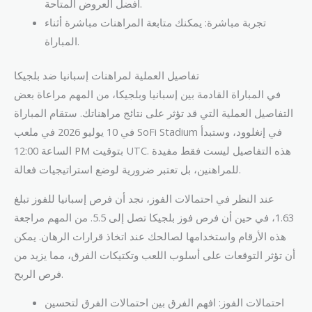
أفضل العروض المتاحة.
تجربة مباشرة: يمكنك متابعة المراهنات مباشرة أثناء
المباراة.
تفاصيل العملية لمراهنات إسبانيا ضد بلجيكا
في المباراة القادمة بين إسبانيا وبلجيكا، من المهم مراعاة بعض
التفاصيل العملية التي قد تؤثر على نتائج مراهناتك. ستقام المباراة
في 10 يوليو 2026 في ملعب SoFi Stadium في إنغلوود، وستبدأ
الساعة 12:00 PM بتوقيت UTC. هذه التفاصيل ليست فقط مفيدة
للمراهنين، بل تعتبر ضرورية لوضع استراتيجيات فعالة.
عند النظر في احتمالات الفوز، نجد أن فرص إسبانيا للفوز تبلغ
1.63، في حين أن فرص فوز بلجيكا تصل إلى 5.5. من المهم مراجعة
هذه الأرقام واستخدامها لصالحك عند اتخاذ قرارات الرهان. يمكن
أن تؤثر التوقعات على أسلوب اللعب وتكتيكات الفرق، مما يزيد من
فرص الربح.
احتمالات الفوز: افهم الفرق بين احتمالات الفرق لتحسين