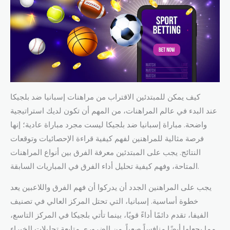
كيف يمكن للمبتدئين الاقتراب من مراهنات إسبانيا ضد بلجيكا
عند البدء في عالم المراهنات، من المهم أن تكون لديك استراتيجية
واضحة. مباراة إسبانيا ضد بلجيكا ليست مجرد مباراة عادية؛ إنها
فرصة مثالية للمراهنين لفهم كيفية قراءة الإحصائيات وتوقعات
النتائج. يجب على المبتدئين معرفة الفرق بين أنواع المراهنات
المتاحة، وفهم كيفية تحليل أداء الفرق في المباريات السابقة.
يجب على المراهنين الجدد أن يدركوا أن فهم الفرق واللاعبين يعد
خطوة أساسية. إسبانيا، التي تحتل المركز العالي في تصنيف
الفيفا، تقدم دائمًا أداءً قويًا، بينما تأتي بلجيكا في المركز التاسع،
مما يجعلها أيضًا منافساً صعباً. من الضروري متابعة تحليلات الخبراء