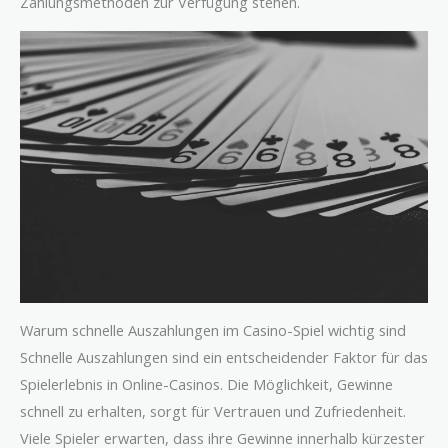
Zahlungsmethoden zur Verfügung stehen.
Warum schnelle Auszahlungen im Casino-Spiel wichtig sind
Schnelle Auszahlungen sind ein entscheidender Faktor für das
Spielerlebnis in Online-Casinos. Die Möglichkeit, Gewinne
schnell zu erhalten, sorgt für Vertrauen und Zufriedenheit.
Viele Spieler erwarten, dass ihre Gewinne innerhalb kürzester