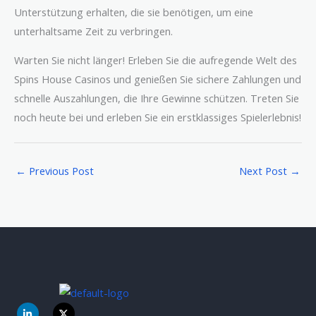
Unterstützung erhalten, die sie benötigen, um eine
unterhaltsame Zeit zu verbringen.
Warten Sie nicht länger! Erleben Sie die aufregende Welt des
Spins House Casinos und genießen Sie sichere Zahlungen und
schnelle Auszahlungen, die Ihre Gewinne schützen. Treten Sie
noch heute bei und erleben Sie ein erstklassiges Spielerlebnis!
←
Previous Post
Next Post
→
L
X