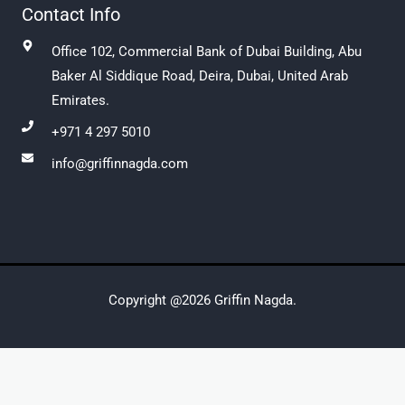
Contact Info
Office 102, Commercial Bank of Dubai Building, Abu
Baker Al Siddique Road, Deira, Dubai, United Arab
Emirates.
+971 4 297 5010
info@griffinnagda.com
Copyright @2026 Griffin Nagda.