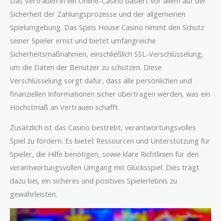
Das Vertrauen in ein Online-Casino basiert vor allem auf der
Sicherheit der Zahlungsprozesse und der allgemeinen
Spielumgebung. Das Spins House Casino nimmt den Schutz
seiner Spieler ernst und bietet umfangreiche
Sicherheitsmaßnahmen, einschließlich SSL-Verschlüsselung,
um die Daten der Benutzer zu schützen. Diese
Verschlüsselung sorgt dafür, dass alle persönlichen und
finanziellen Informationen sicher übertragen werden, was ein
Höchstmaß an Vertrauen schafft.
Zusätzlich ist das Casino bestrebt, verantwortungsvolles
Spiel zu fördern. Es bietet Ressourcen und Unterstützung für
Spieler, die Hilfe benötigen, sowie klare Richtlinien für den
verantwortungsvollen Umgang mit Glücksspiel. Dies trägt
dazu bei, ein sicheres und positives Spielerlebnis zu
gewährleisten.