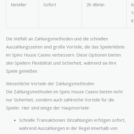
Neteller
Sofort
2h 40min
M
1
€
Die Vielfalt an Zahlungsmethoden und die schnellen
Auszahlungszeiten sind große Vorteile, die das Spielerlebnis
im Spins House Casino verbessern. Diese Optionen bieten
den Spielern Flexibilität und Sicherheit, während sie ihre
Spiele genießen.
Wesentliche Vorteile der Zahlungsmethoden
Die Zahlungsmethoden im Spins House Casino bieten nicht
nur Sicherheit, sondern auch zahlreiche Vorteile für die
Spieler. Hier sind einige der Hauptvorteile:
Schnelle Transaktionen: Einzahlungen erfolgen sofort,
während Auszahlungen in der Regel innerhalb von