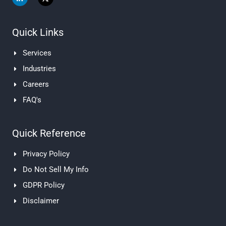
i
-
n
t
k
w
e
i
d
t
Quick Links
i
t
n
e
-
r
Services
i
n
Industries
Careers
FAQ's
Quick Reference
Privacy Policy
Do Not Sell My Info
GDPR Policy
Disclaimer