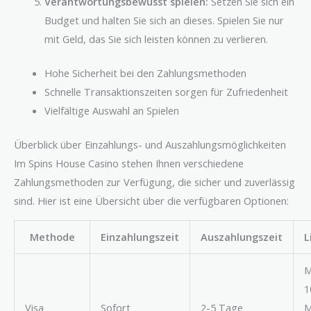
Verantwortungsbewusst spielen:
Setzen Sie sich ein
Budget und halten Sie sich an dieses. Spielen Sie nur
mit Geld, das Sie sich leisten können zu verlieren.
Hohe Sicherheit bei den Zahlungsmethoden
Schnelle Transaktionszeiten sorgen für Zufriedenheit
Vielfältige Auswahl an Spielen
Überblick über Einzahlungs- und Auszahlungsmöglichkeiten
Im Spins House Casino stehen Ihnen verschiedene
Zahlungsmethoden zur Verfügung, die sicher und zuverlässig
sind. Hier ist eine Übersicht über die verfügbaren Optionen:
Methode
Einzahlungszeit
Auszahlungszeit
L
M
1
Visa
Sofort
2-5 Tage
M