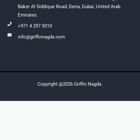
Baker Al Siddique Road, Deira, Dubai, United Arab
Emirates.
+971 4 297 5010
info@griffinnagda.com
Copyright @2026 Griffin Nagda.