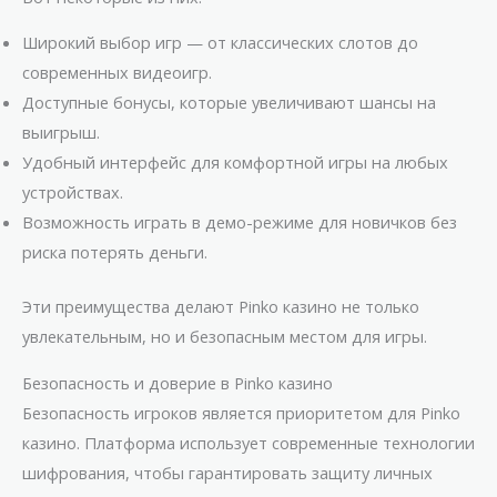
Широкий выбор игр — от классических слотов до
современных видеоигр.
Доступные бонусы, которые увеличивают шансы на
выигрыш.
Удобный интерфейс для комфортной игры на любых
устройствах.
Возможность играть в демо-режиме для новичков без
риска потерять деньги.
Эти преимущества делают Pinko казино не только
увлекательным, но и безопасным местом для игры.
Безопасность и доверие в Pinko казино
Безопасность игроков является приоритетом для Pinko
казино. Платформа использует современные технологии
шифрования, чтобы гарантировать защиту личных