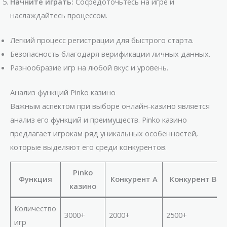
Начните играть:
Сосредоточьтесь на игре и
наслаждайтесь процессом.
Легкий процесс регистрации для быстрого старта.
Безопасность благодаря верификации личных данных.
Разнообразие игр на любой вкус и уровень.
Анализ функций Pinko казино
Важным аспектом при выборе онлайн-казино является
анализ его функций и преимуществ. Pinko казино
предлагает игрокам ряд уникальных особенностей,
которые выделяют его среди конкурентов.
Pinko
Функция
Конкурент A
Конкурент B
казино
Количество
3000+
2000+
2500+
игр