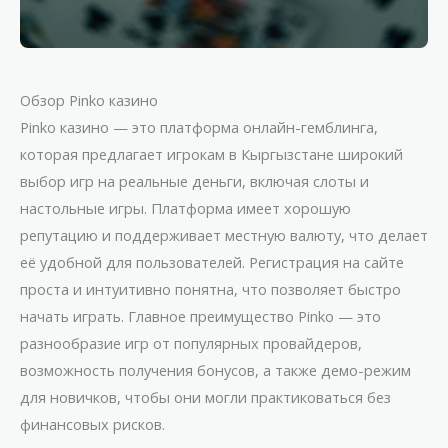
Обзор Pinko казино
Pinko казино — это платформа онлайн-гемблинга,
которая предлагает игрокам в Кыргызстане широкий
выбор игр на реальные деньги, включая слоты и
настольные игры. Платформа имеет хорошую
репутацию и поддерживает местную валюту, что делает
её удобной для пользователей. Регистрация на сайте
проста и интуитивно понятна, что позволяет быстро
начать играть. Главное преимущество Pinko — это
разнообразие игр от популярных провайдеров,
возможность получения бонусов, а также демо-режим
для новичков, чтобы они могли практиковаться без
финансовых рисков.