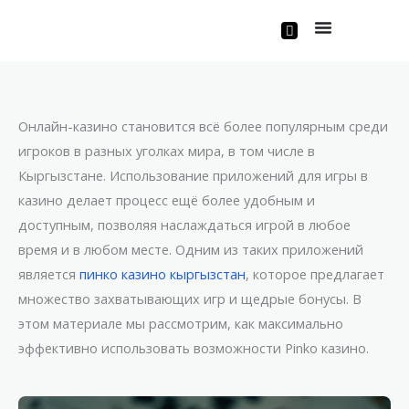
Skip
to
content
Онлайн-казино становится всё более популярным среди
игроков в разных уголках мира, в том числе в
Кыргызстане. Использование приложений для игры в
казино делает процесс ещё более удобным и
доступным, позволяя наслаждаться игрой в любое
время и в любом месте. Одним из таких приложений
является
пинко казино кыргызстан
, которое предлагает
множество захватывающих игр и щедрые бонусы. В
этом материале мы рассмотрим, как максимально
эффективно использовать возможности Pinko казино.