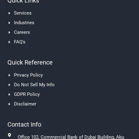
Quick Links
i
t
n
e
-
r
Services
i
n
Industries
Careers
FAQ's
Quick Reference
Privacy Policy
Do Not Sell My Info
GDPR Policy
Disclaimer
Contact Info
Office 102, Commercial Bank of Dubai Building, Abu