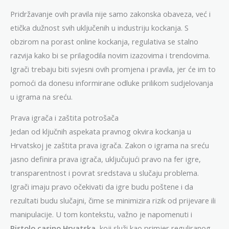
Pridržavanje ovih pravila nije samo zakonska obaveza, već i
etička dužnost svih uključenih u industriju kockanja. S
obzirom na porast online kockanja, regulativa se stalno
razvija kako bi se prilagodila novim izazovima i trendovima.
Igrači trebaju biti svjesni ovih promjena i pravila, jer će im to
pomoći da donesu informirane odluke prilikom sudjelovanja
u igrama na sreću.
Prava igrača i zaštita potrošača
Jedan od ključnih aspekata pravnog okvira kockanja u
Hrvatskoj je zaštita prava igrača. Zakon o igrama na sreću
jasno definira prava igrača, uključujući pravo na fer igre,
transparentnost i povrat sredstava u slučaju problema.
Igrači imaju pravo očekivati da igre budu poštene i da
rezultati budu slučajni, čime se minimizira rizik od prijevare ili
manipulacije. U tom kontekstu, važno je napomenuti i
Pistolo casino Hrvatska
, koji služi kao primjer reguliranog