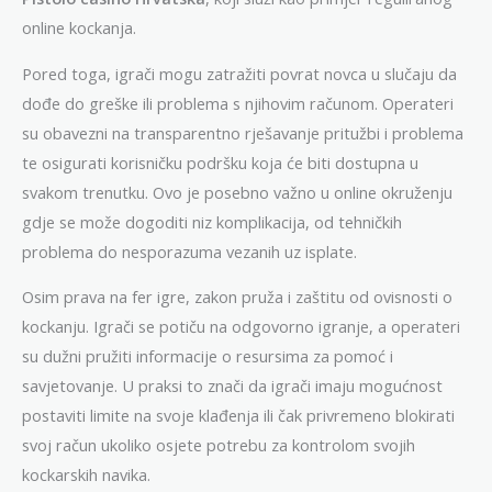
online kockanja.
Pored toga, igrači mogu zatražiti povrat novca u slučaju da
dođe do greške ili problema s njihovim računom. Operateri
su obavezni na transparentno rješavanje pritužbi i problema
te osigurati korisničku podršku koja će biti dostupna u
svakom trenutku. Ovo je posebno važno u online okruženju
gdje se može dogoditi niz komplikacija, od tehničkih
problema do nesporazuma vezanih uz isplate.
Osim prava na fer igre, zakon pruža i zaštitu od ovisnosti o
kockanju. Igrači se potiču na odgovorno igranje, a operateri
su dužni pružiti informacije o resursima za pomoć i
savjetovanje. U praksi to znači da igrači imaju mogućnost
postaviti limite na svoje klađenja ili čak privremeno blokirati
svoj račun ukoliko osjete potrebu za kontrolom svojih
kockarskih navika.