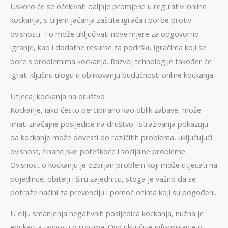
Uskoro će se očekivati daljnje promjene u regulativi online
kockanja, s ciljem jačanja zaštite igrača i borbe protiv
ovisnosti. To može uključivati nove mjere za odgovorno
igranje, kao i dodatne resurse za podršku igračima koji se
bore s problemima kockanja. Razvoj tehnologije također će
igrati ključnu ulogu u oblikovanju budućnosti online kockanja.
Utjecaj kockanja na društvo
Kockanje, iako često percipirano kao oblik zabave, može
imati značajne posljedice na društvo. Istraživanja pokazuju
da kockanje može dovesti do različitih problema, uključujući
ovisnost, financijske poteškoće i socijalne probleme.
Ovisnost o kockanju je ozbiljan problem koji može utjecati na
pojedince, obitelji i širu zajednicu, stoga je važno da se
potraže načini za prevenciju i pomoć onima koji su pogođeni.
U cilju smanjenja negativnih posljedica kockanja, nužna je
edukacija javnosti o rizicima. Ovo uključuje informiranje o