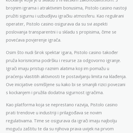
brojnim igrama i atraktivnim bonusima, Pistolo casino nastoji
pružiti sigurnu i uzbudljivu igračku atmosferu. Kao regulirani
operater, Pistolo casino osigurava da su svi aspekti
poslovanja transparentni i u skladu s propisima, čime se
povećava povjerenje igrača.
Osim što nudi širok spektar igara, Pistolo casino također
pruža korisnicima podršku i resurse za odgovorno igranje.
Igrači imaju pristup raznim alatima koji im pomažu u
praćenju vlastitih aktivnosti te postavljanju limita na klađenja.
Ove inicijative osmišljene su kako bi se smanjili rizici povezani
s kockanjem i pružila dodatna sigurnost igračima.
Kao platforma koja se neprestano razvija, Pistolo casino
prati trendove u industriji i prilagođava se novim
regulativama. Time se osigurava da igrači imaju najbolju
moguću zaštitu te da su njihova prava uvijek na prvom