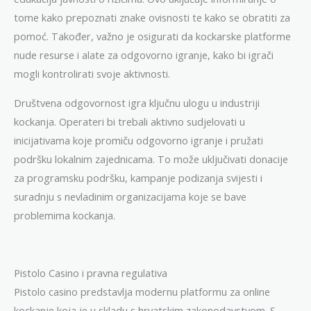
tome kako prepoznati znake ovisnosti te kako se obratiti za
pomoć. Također, važno je osigurati da kockarske platforme
nude resurse i alate za odgovorno igranje, kako bi igrači
mogli kontrolirati svoje aktivnosti.
Društvena odgovornost igra ključnu ulogu u industriji
kockanja. Operateri bi trebali aktivno sudjelovati u
inicijativama koje promiču odgovorno igranje i pružati
podršku lokalnim zajednicama. To može uključivati donacije
za programsku podršku, kampanje podizanja svijesti i
suradnju s nevladinim organizacijama koje se bave
problemima kockanja.
Pistolo Casino i pravna regulativa
Pistolo casino predstavlja modernu platformu za online
kockanje koja je u skladu s hrvatskim zakonodavstvom. S