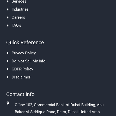
Services
i
n
Industries
Careers
FAQ's
Quick Reference
Privacy Policy
Do Not Sell My Info
GDPR Policy
Disclaimer
Contact Info
Office 102, Commercial Bank of Dubai Building, Abu
Baker Al Siddique Road, Deira, Dubai, United Arab