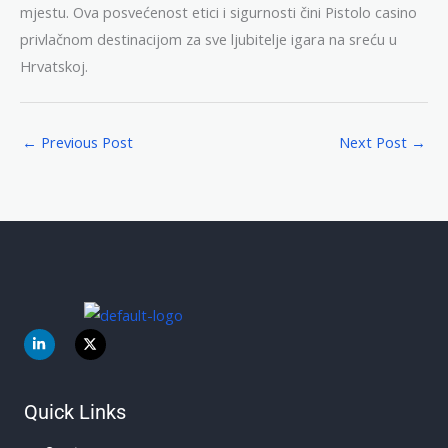
mjestu. Ova posvećenost etici i sigurnosti čini Pistolo casino
privlačnom destinacijom za sve ljubitelje igara na sreću u
Hrvatskoj.
←
Previous Post
Next Post
→
L
X
i
-
n
t
k
w
e
i
d
t
Quick Links
i
t
n
e
-
r