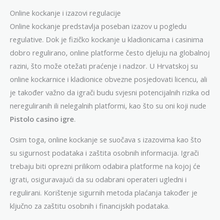
Online kockanje i izazovi regulacije
Online kockanje predstavlja poseban izazov u pogledu
regulative. Dok je fizičko kockanje u kladionicama i casinima
dobro regulirano, online platforme često djeluju na globalnoj
razini, što može otežati praćenje i nadzor. U Hrvatskoj su
online kockarnice i kladionice obvezne posjedovati licencu, ali
je također važno da igrači budu svjesni potencijalnih rizika od
nereguliranih ili nelegalnih platformi, kao što su oni koji nude
Pistolo casino igre
.
Osim toga, online kockanje se suočava s izazovima kao što
su sigurnost podataka i zaštita osobnih informacija. Igrači
trebaju biti oprezni prilikom odabira platforme na kojoj će
igrati, osiguravajući da su odabrani operateri ugledni i
regulirani. Korištenje sigurnih metoda plaćanja također je
ključno za zaštitu osobnih i financijskih podataka.