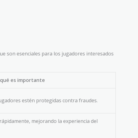
que son esenciales para los jugadores interesados
 qué es importante
jugadores estén protegidas contra fraudes.
 rápidamente, mejorando la experiencia del