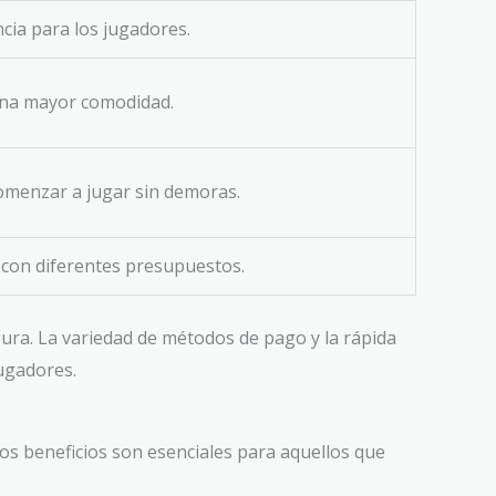
ncia para los jugadores.
una mayor comodidad.
menzar a jugar sin demoras.
s con diferentes presupuestos.
ura. La variedad de métodos de pago y la rápida
jugadores.
os beneficios son esenciales para aquellos que