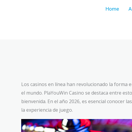
Skip
Home
A
to
content
Los casinos en línea han revolucionado la forma 
el mundo. PlaYouWin Casino se destaca entre esto
bienvenida. En el año 2026, es esencial conocer las
la experiencia de juego.