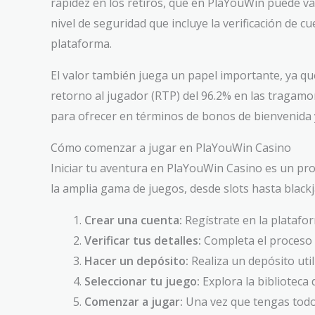
rapidez en los retiros, que en PlaYouWin puede var
nivel de seguridad que incluye la verificación de 
plataforma.
El valor también juega un papel importante, ya q
retorno al jugador (RTP) del 96.2% en las tragamo
para ofrecer en términos de bonos de bienvenida y
Cómo comenzar a jugar en PlaYouWin Casino
Iniciar tu aventura en PlaYouWin Casino es un pro
la amplia gama de juegos, desde slots hasta blackj
Crear una cuenta:
Regístrate en la platafo
Verificar tus detalles:
Completa el proceso d
Hacer un depósito:
Realiza un depósito uti
Seleccionar tu juego:
Explora la biblioteca 
Comenzar a jugar:
Una vez que tengas todo l