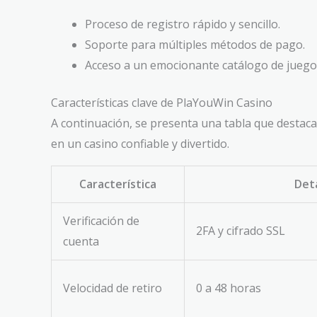
Proceso de registro rápido y sencillo.
Soporte para múltiples métodos de pago.
Acceso a un emocionante catálogo de juego
Características clave de PlaYouWin Casino
A continuación, se presenta una tabla que destaca
en un casino confiable y divertido.
Característica
Deta
Verificación de
2FA y cifrado SSL
cuenta
Velocidad de retiro
0 a 48 horas