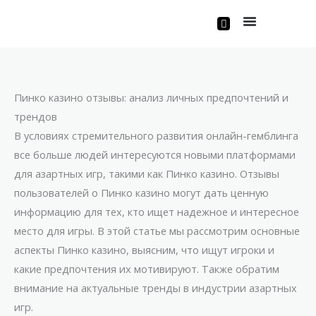
Skip
to
content
Пинко казино отзывы: анализ личных предпочтений и
трендов
В условиях стремительного развития онлайн-гемблинга
все больше людей интересуются новыми платформами
для азартных игр, такими как Пинко казино. Отзывы
пользователей о Пинко казино могут дать ценную
информацию для тех, кто ищет надежное и интересное
место для игры. В этой статье мы рассмотрим основные
аспекты Пинко казино, выясним, что ищут игроки и
какие предпочтения их мотивируют. Также обратим
внимание на актуальные тренды в индустрии азартных
игр.