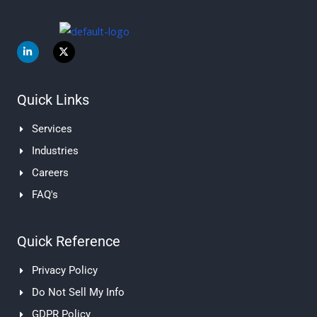
L
X
i
-
n
t
k
w
e
i
d
t
Quick Links
i
t
n
e
-
r
Services
i
n
Industries
Careers
FAQ's
Quick Reference
Privacy Policy
Do Not Sell My Info
GDPR Policy