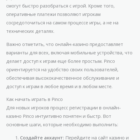
смогут быстро разобраться с игрой. Кроме того,
оперативные платежи позволяют игрокам
сосредоточиться на самом процессе игры, а не на
технических деталях.
Важно отметить, что онлайн-казино предоставляет
варианты для всех, включая мобильные устройства, что
делает доступ к играм еще более простым. Pinco
ориентируется на удобство своих пользователей,
обеспечивая высококачественное обслуживание и
доступ к играм в любое время и в любом месте.
Как начать играть в Pinco
Для новых игроков процесс регистрации в онлайн-
казино Pinco интуитивно понятен и быстр. Вот
основные шаги, которые необходимо выполнить:
Создайте аккаунт:
Перейдите на сайт казино и