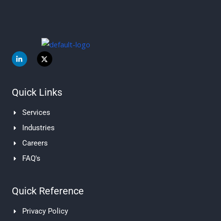
L
X
i
-
n
t
k
w
e
i
d
t
Quick Links
i
t
n
e
-
r
Services
i
n
Industries
Careers
FAQ's
Quick Reference
Privacy Policy