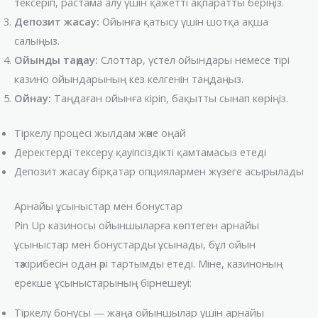
тексеріп, растама алу үшін қажетті ақпаратты беріңіз.
Депозит жасау:
Ойынға қатысу үшін шотқа ақша
салыңыз.
Ойынды таңдау:
Слоттар, үстел ойындары немесе тірі
казино ойындарының кез келгенін таңдаңыз.
Ойнау:
Таңдаған ойынға кіріп, бақытты сынап көріңіз.
Тіркелу процесі жылдам және оңай
Деректерді тексеру қауіпсіздікті қамтамасыз етеді
Депозит жасау бірқатар опциялармен жүзеге асырылады
Арнайы ұсыныстар мен бонустар
Pin Up казиносы ойыншыларға көптеген арнайы
ұсыныстар мен бонустарды ұсынады, бұл ойын
тәжірибесін одан әрі тартымды етеді. Міне, казиноның
ерекше ұсыныстарының бірнешеуі:
Тіркелу бонусы — жаңа ойыншылар үшін арнайы