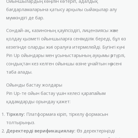
Ойыншылардың көңілін көтеріп, адалдық
бағдарламаларына қатысу арқылы сыйақылар алу
мүмкіндігі де бар.
Сондай-ақ, казиноның қауіпсіздігі, лицензиясы және
қолдау қызметі ойыншыларға сенімділік береді, бұл өз
кезегінде оларды жиі оралуға итермелейді. Бүгінгі күні
Pin Up ойындары мен ұсыныстарының ауқымы әртүрлі,
сондықтан кез келген ойыншы өзіне ұнайтын нәрсені
таба алады.
Ойынды бастау жолдары
Pin Up-те ойын бастау үшін келесі қарапайым
қадамдарды орындау қажет:
Тіркелу:
Платформаға кіріп, тіркелу формасын
толтырыңыз.
Деректерді верификациялау:
Өз деректеріңізді