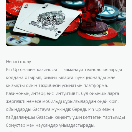
Негізгі шолу
Pin Up онлайн-казиносы — заманауи технологияларды
қолдана отырып, ойыншыларға функционалды және
қызықты ойын тәжірибесін ұсынатын платформа.
Казиноның интерфейсі интуитивті, бұл ойыншыларға
жергілікті немесе мобильді құрылғылардан оңай кіріп,
ойындарды бастауға мүмкіндік береді. Pin Up өзінің
пайдаланушы базасын кеңейту үшін көптеген тартымды
бонустар мен науқандар ұйымдастырады.