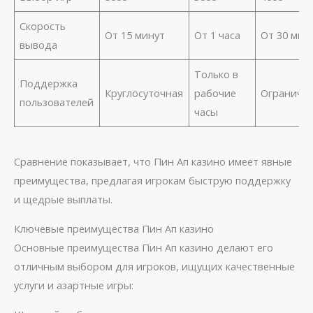
Скорость
От 15 минут
От 1 часа
От 30 мин
вывода
Только в
Поддержка
Круглосуточная
рабочие
Ограниче
пользователей
часы
Сравнение показывает, что Пин Ап казино имеет явные
преимущества, предлагая игрокам быструю поддержку
и щедрые выплаты.
Ключевые преимущества Пин Ап казино
Основные преимущества Пин Ап казино делают его
отличным выбором для игроков, ищущих качественные
услуги и азартные игры: