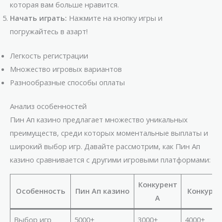
которая вам больше нравится.
Начать играть:
Нажмите на кнопку игры и
погружайтесь в азарт!
Легкость регистрации
Множество игровых вариантов
Разнообразные способы оплаты
Анализ особенностей
Пин Ап казино предлагает множество уникальных
преимуществ, среди которых моментальные выплаты и
широкий выбор игр. Давайте рассмотрим, как Пин Ап
казино сравнивается с другими игровыми платформами:
Конкурент
Особенность
Пин Ап казино
Конкурен
A
Выбор игр
5000+
3000+
4000+