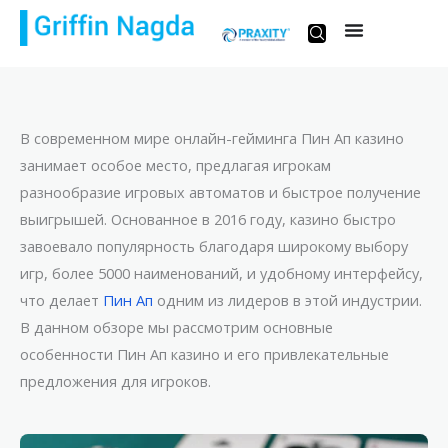
Skip
to
content
В современном мире онлайн-гейминга Пин Ап казино
занимает особое место, предлагая игрокам
разнообразие игровых автоматов и быстрое получение
выигрышей. Основанное в 2016 году, казино быстро
завоевало популярность благодаря широкому выбору
игр, более 5000 наименований, и удобному интерфейсу,
что делает
Пин Ап
одним из лидеров в этой индустрии.
В данном обзоре мы рассмотрим основные
особенности Пин Ап казино и его привлекательные
предложения для игроков.