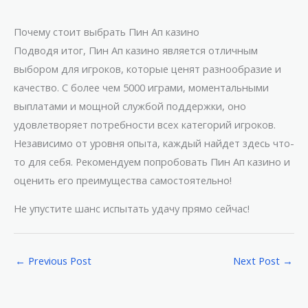
Почему стоит выбрать Пин Ап казино
Подводя итог, Пин Ап казино является отличным
выбором для игроков, которые ценят разнообразие и
качество. С более чем 5000 играми, моментальными
выплатами и мощной службой поддержки, оно
удовлетворяет потребности всех категорий игроков.
Независимо от уровня опыта, каждый найдет здесь что-
то для себя. Рекомендуем попробовать Пин Ап казино и
оценить его преимущества самостоятельно!
Не упустите шанс испытать удачу прямо сейчас!
←
Previous Post
Next Post
→