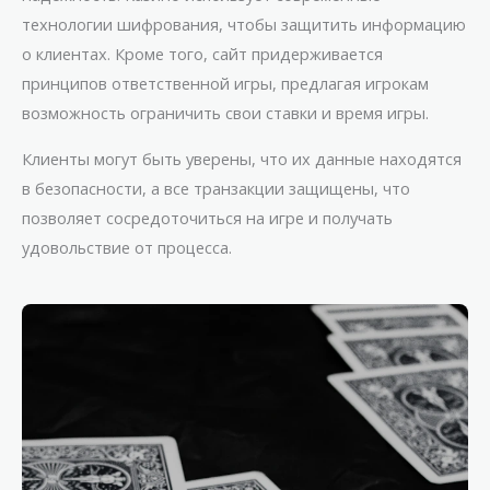
технологии шифрования, чтобы защитить информацию
о клиентах. Кроме того, сайт придерживается
принципов ответственной игры, предлагая игрокам
возможность ограничить свои ставки и время игры.
Клиенты могут быть уверены, что их данные находятся
в безопасности, а все транзакции защищены, что
позволяет сосредоточиться на игре и получать
удовольствие от процесса.