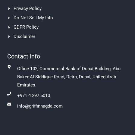
Privacy Policy
Do Not Sell My Info
GDPR Policy
Disclaimer
Contact Info
Office 102, Commercial Bank of Dubai Building, Abu
Baker Al Siddique Road, Deira, Dubai, United Arab
Emirates.
+971 4 297 5010
info@griffinnagda.com