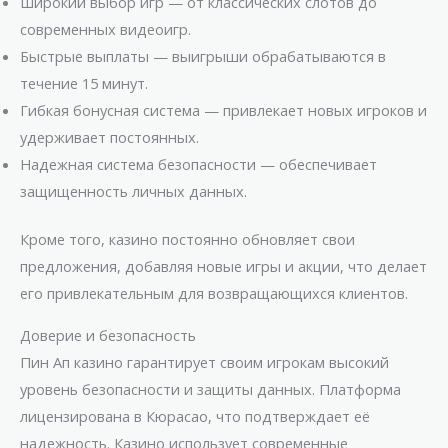
Широкий выбор игр — от классических слотов до
современных видеоигр.
Быстрые выплаты — выигрыши обрабатываются в
течение 15 минут.
Гибкая бонусная система — привлекает новых игроков и
удерживает постоянных.
Надежная система безопасности — обеспечивает
защищенность личных данных.
Кроме того, казино постоянно обновляет свои
предложения, добавляя новые игры и акции, что делает
его привлекательным для возвращающихся клиентов.
Доверие и безопасность
Пин Ап казино гарантирует своим игрокам высокий
уровень безопасности и защиты данных. Платформа
лицензирована в Кюрасао, что подтверждает её
надежность. Казино использует современные