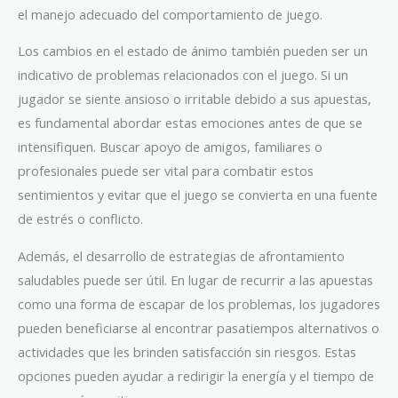
el manejo adecuado del comportamiento de juego.
Los cambios en el estado de ánimo también pueden ser un
indicativo de problemas relacionados con el juego. Si un
jugador se siente ansioso o irritable debido a sus apuestas,
es fundamental abordar estas emociones antes de que se
intensifiquen. Buscar apoyo de amigos, familiares o
profesionales puede ser vital para combatir estos
sentimientos y evitar que el juego se convierta en una fuente
de estrés o conflicto.
Además, el desarrollo de estrategias de afrontamiento
saludables puede ser útil. En lugar de recurrir a las apuestas
como una forma de escapar de los problemas, los jugadores
pueden beneficiarse al encontrar pasatiempos alternativos o
actividades que les brinden satisfacción sin riesgos. Estas
opciones pueden ayudar a redirigir la energía y el tiempo de