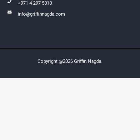
+971 4 297 5010
info@griffinnagda.com
Copyright @2026 Griffin Nagda.