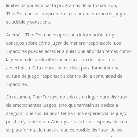
límites de apuesta hasta programas de autoexclusión,
ThorFortune se compromete a crear un entorno de juego
saludable y consciente.
Además, ThorFortune proporciona información útil y
consejos sobre cómo jugar de manera responsable. Los
jugadores pueden acceder a guías que abordan temas como
la gestión del bankroll y la identificación de signos de
advertencia. Esta educación es clave para fomentar una
cultura de juego responsable dentro de la comunidad de
jugadores.
En resumen, ThorFortune no solo es un lugar para disfrutar
de emocionantes juegos, sino que también se dedica a
asegurar que sus usuarios tengan una experiencia de juego
positiva y controlada. Al integrar prácticas responsables en
su plataforma, demuestra que es posible disfrutar de las