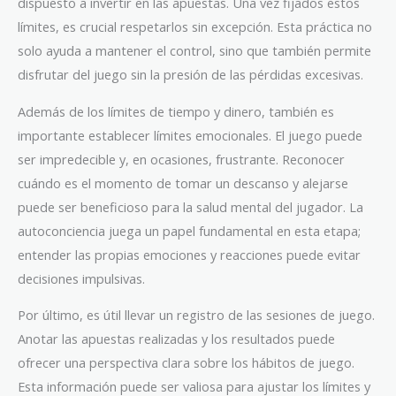
dispuesto a invertir en las apuestas. Una vez fijados estos
límites, es crucial respetarlos sin excepción. Esta práctica no
solo ayuda a mantener el control, sino que también permite
disfrutar del juego sin la presión de las pérdidas excesivas.
Además de los límites de tiempo y dinero, también es
importante establecer límites emocionales. El juego puede
ser impredecible y, en ocasiones, frustrante. Reconocer
cuándo es el momento de tomar un descanso y alejarse
puede ser beneficioso para la salud mental del jugador. La
autoconciencia juega un papel fundamental en esta etapa;
entender las propias emociones y reacciones puede evitar
decisiones impulsivas.
Por último, es útil llevar un registro de las sesiones de juego.
Anotar las apuestas realizadas y los resultados puede
ofrecer una perspectiva clara sobre los hábitos de juego.
Esta información puede ser valiosa para ajustar los límites y