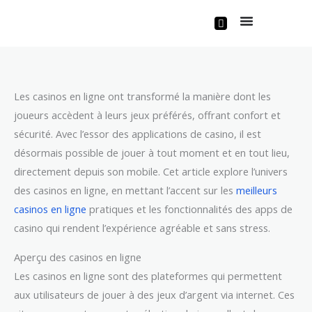
Skip
to
content
Les casinos en ligne ont transformé la manière dont les
joueurs accèdent à leurs jeux préférés, offrant confort et
sécurité. Avec l’essor des applications de casino, il est
désormais possible de jouer à tout moment et en tout lieu,
directement depuis son mobile. Cet article explore l’univers
des casinos en ligne, en mettant l’accent sur les
meilleurs
casinos en ligne
pratiques et les fonctionnalités des apps de
casino qui rendent l’expérience agréable et sans stress.
Aperçu des casinos en ligne
Les casinos en ligne sont des plateformes qui permettent
aux utilisateurs de jouer à des jeux d’argent via internet. Ces