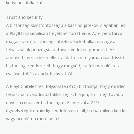
kedvenc játékaikat.
Trust and security
A biztonság kulcsfontosságú a kaszinó játékok világában, és
a PlayID maximálisan figyelmet fordít erre. Az e-pénztárca
magas szintű biztonsági intézkedéseket alkalmaz, így a
felhasználók pénzügyi adatainak védelme garantált. Az
anonim tranzakciók mellett a platform folyamatosan frissíti
biztonsági rendszereit, hogy megvédje a felhasználókat a
csalásoktól és az adathalászattól.
A PlayID hitelesítési folyamata (KYC) biztosítja, hogy minden
felhasználó valódi adatokkal regisztráljon, ami még tovább
növeli a rendszer biztonságát. Ezen kívül a 24/7
ügyfélszolgálat mindig rendelkezésre áll, ha bármilyen kérdés
vagy probléma merülne fel.