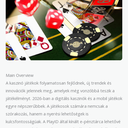
Main Overview
A kaszinó játékok folyamatosan fejlődnek, új trendek és
innovációk jelennek meg, amelyek még vonzóbbá teszik a
játékélményt. 2026-ban a digitális kaszinók és a mobil játékok
egyre népszerűbbek. A játékosok számára nemcsak a
szórakozás, hanem a nyerési lehetőségek is
kulcsfontosságúak. A PlayID által kínált e-pénztárca lehetővé