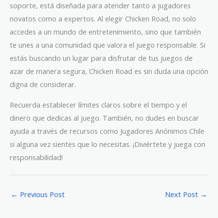
soporte, está diseñada para atender tanto a jugadores
novatos como a expertos. Al elegir Chicken Road, no solo
accedes a un mundo de entretenimiento, sino que también
te unes a una comunidad que valora el juego responsable. Si
estás buscando un lugar para disfrutar de tus juegos de
azar de manera segura, Chicken Road es sin duda una opción
digna de considerar.
Recuerda establecer límites claros sobre el tiempo y el
dinero que dedicas al juego. También, no dudes en buscar
ayuda a través de recursos como Jugadores Anónimos Chile
si alguna vez sientes que lo necesitas. ¡Diviértete y juega con
responsabilidad!
←
Previous Post
Next Post
→