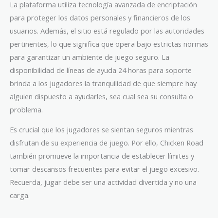
La plataforma utiliza tecnología avanzada de encriptación
para proteger los datos personales y financieros de los
usuarios. Además, el sitio está regulado por las autoridades
pertinentes, lo que significa que opera bajo estrictas normas
para garantizar un ambiente de juego seguro. La
disponibilidad de líneas de ayuda 24 horas para soporte
brinda a los jugadores la tranquilidad de que siempre hay
alguien dispuesto a ayudarles, sea cual sea su consulta o
problema.
Es crucial que los jugadores se sientan seguros mientras
disfrutan de su experiencia de juego. Por ello, Chicken Road
también promueve la importancia de establecer límites y
tomar descansos frecuentes para evitar el juego excesivo.
Recuerda, jugar debe ser una actividad divertida y no una
carga.