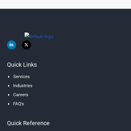
L
X
i
-
n
t
k
w
e
i
d
t
Quick Links
i
t
n
e
-
r
Services
i
n
Industries
Careers
FAQ's
Quick Reference