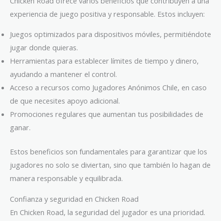
Chicken Road ofrece varios beneficios que contribuyen a una
experiencia de juego positiva y responsable. Estos incluyen:
Juegos optimizados para dispositivos móviles, permitiéndote
jugar donde quieras.
Herramientas para establecer límites de tiempo y dinero,
ayudando a mantener el control.
Acceso a recursos como Jugadores Anónimos Chile, en caso
de que necesites apoyo adicional.
Promociones regulares que aumentan tus posibilidades de
ganar.
Estos beneficios son fundamentales para garantizar que los
jugadores no solo se diviertan, sino que también lo hagan de
manera responsable y equilibrada.
Confianza y seguridad en Chicken Road
En Chicken Road, la seguridad del jugador es una prioridad.