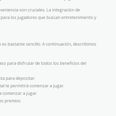
nveniencia son cruciales. La integración de
a para los jugadores que buscan entretenimiento y
s bastante sencillo. A continuación, describimos
so para disfrutar de todos los beneficios del
sta para depositar.
ial te permitirá comenzar a jugar.
a comenzar a jugar.
es premios.