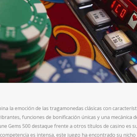
na la emoción de las tragamonedas clásicas con característ
vibrantes, funciones de bonificación únicas y una mecánica d
ne Gems 500 destaque frente a otros títulos de casino es s
 competencia es intensa, este juego ha encontrado su nicho y