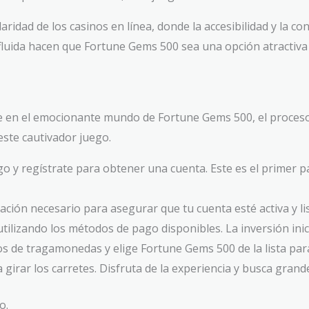
aridad de los casinos en línea, donde la accesibilidad y la co
 fluida hacen que Fortune Gems 500 sea una opción atractiv
en el emocionante mundo de Fortune Gems 500, el proceso e
ste cautivador juego.
go y regístrate para obtener una cuenta. Este es el primer pa
ación necesario para asegurar que tu cuenta esté activa y li
ilizando los métodos de pago disponibles. La inversión inic
s de tragamonedas y elige Fortune Gems 500 de la lista par
girar los carretes. Disfruta de la experiencia y busca grand
o.