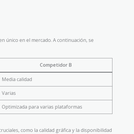
en único en el mercado. A continuación, se
Competidor B
Media calidad
Varias
Optimizada para varias plataformas
iales, como la calidad gráfica y la disponibilidad