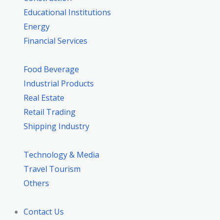
Educational Institutions
Energy
Financial Services
Food Beverage
Industrial Products
Real Estate
Retail Trading
Shipping Industry
Technology & Media
Travel Tourism
Others
Contact Us