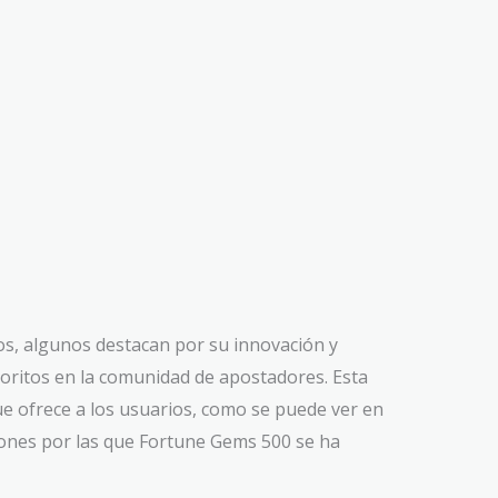
os, algunos destacan por su innovación y
oritos en la comunidad de apostadores. Esta
ue ofrece a los usuarios, como se puede ver en
zones por las que Fortune Gems 500 se ha