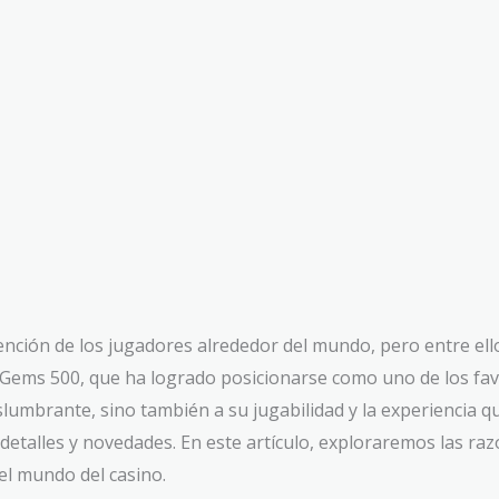
nción de los jugadores alrededor del mundo, pero entre ell
e Gems 500, que ha logrado posicionarse como uno de los fav
slumbrante, sino también a su jugabilidad y la experiencia q
etalles y novedades. En este artículo, exploraremos las ra
el mundo del casino.