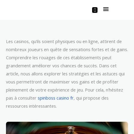
Skip
to
content
Les casinos, qu’ils soient physiques ou en ligne, attirent de
nombreux joueurs en quête de sensations fortes et de gains.
Comprendre les rouages de ces établissements peut
grandement améliorer vos chances de succès. Dans cet
article, nous allons explorer les stratégies et les astuces qui
vous permettront de maximiser vos gains et de profiter
pleinement de votre expérience de jeu. Pour cela, n’hésitez
pas à consulter
spinboss casino fr
, qui propose des
ressources intéressantes.