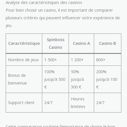
Analyse des caractéristiques des casinos
Pour bien choisir un casino, il est important de comparer
plusieurs critères qui peuvent influencer votre expérience de
jeu.
Spinboss
Caractéristique
Casino A
Casino B
Casino
Nombre de jeux
1 500+
1 200+
800+
100%
50%
200%
Bonus de
jusqu’à 500
jusqu’à
jusqu’à 100
bienvenue
€
300 €
€
Heures
Support client
24/7
24/7
limitées
Cette comparaison souligne l’importance de choisir le bon