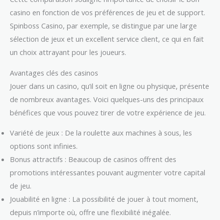
casino en fonction de vos préférences de jeu et de support.
Spinboss Casino, par exemple, se distingue par une large
sélection de jeux et un excellent service client, ce qui en fait
un choix attrayant pour les joueurs.
Avantages clés des casinos
Jouer dans un casino, qu’il soit en ligne ou physique, présente
de nombreux avantages. Voici quelques-uns des principaux
bénéfices que vous pouvez tirer de votre expérience de jeu.
Variété de jeux : De la roulette aux machines à sous, les
options sont infinies.
Bonus attractifs : Beaucoup de casinos offrent des
promotions intéressantes pouvant augmenter votre capital
de jeu.
Jouabilité en ligne : La possibilité de jouer à tout moment,
depuis n’importe où, offre une flexibilité inégalée.