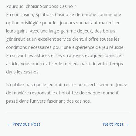
Pourquoi choisir Spinboss Casino ?
En conclusion, Spinboss Casino se démarque comme une
option privilégiée pour les joueurs souhaitant maximiser
leurs gains. Avec une large gamme de jeux, des bonus
généreux et un excellent service client, il offre toutes les
conditions nécessaires pour une expérience de jeu réussie.
En suivant les astuces et les stratégies évoquées dans cet
article, vous pourrez tirer le meilleur parti de votre temps
dans les casinos.
N’oubliez pas que le jeu doit rester un divertissement. Jouez
de manière responsable et profitez de chaque moment
passé dans l’univers fascinant des casinos.
←
Previous Post
Next Post
→