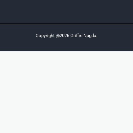
Copyright @2026 Griffin Nagda.