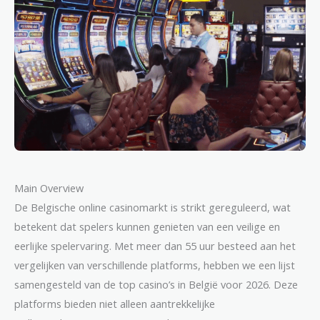
Main Overview
De Belgische online casinomarkt is strikt gereguleerd, wat
betekent dat spelers kunnen genieten van een veilige en
eerlijke spelervaring. Met meer dan 55 uur besteed aan het
vergelijken van verschillende platforms, hebben we een lijst
samengesteld van de top casino’s in België voor 2026. Deze
platforms bieden niet alleen aantrekkelijke