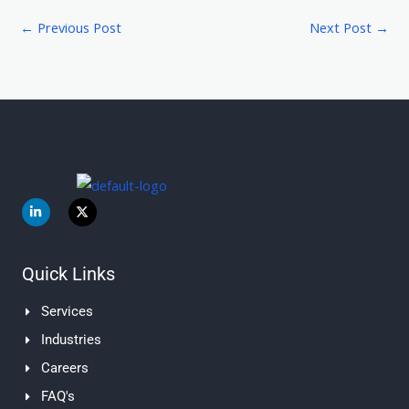
←
Previous Post
Next Post
→
L
X
i
-
n
t
k
w
e
i
d
t
Quick Links
i
t
n
e
-
r
Services
i
n
Industries
Careers
FAQ's