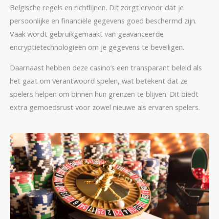
Belgische regels en richtlijnen. Dit zorgt ervoor dat je
persoonlijke en financiële gegevens goed beschermd zijn.
Vaak wordt gebruikgemaakt van geavanceerde
encryptietechnologieën om je gegevens te beveiligen.
Daarnaast hebben deze casino’s een transparant beleid als
het gaat om verantwoord spelen, wat betekent dat ze
spelers helpen om binnen hun grenzen te blijven. Dit biedt
extra gemoedsrust voor zowel nieuwe als ervaren spelers.