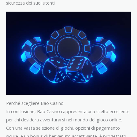
sicurezza dei suoi utenti.
Perché scegliere Bao Casino
In conclusione, Bao Casino rappresenta una scelta eccellente
per chi desidera avventurarsi nel mondo del gioco online.
Con una vasta selezione di giochi, opzioni di pagamento
sicure, e un bonus di benvenuto accattivante, è progettato