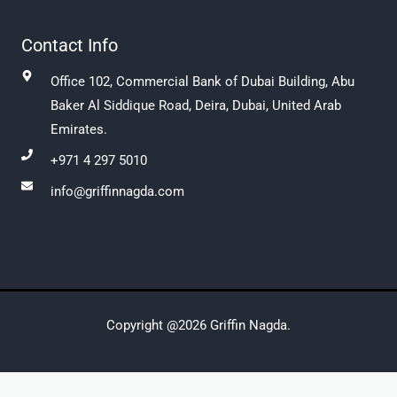
Contact Info
Office 102, Commercial Bank of Dubai Building, Abu
Baker Al Siddique Road, Deira, Dubai, United Arab
Emirates.
+971 4 297 5010
info@griffinnagda.com
Copyright @2026 Griffin Nagda.