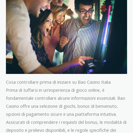
Cosa controllare prima di iniziare su Bao Casino Italia
Prima di tuffarsi in un’esperienza di gioco online, è
fondamentale controllare alcune informazioni essenziali. Bao
Casino offre una selezione di giochi, bonus di benvenuto,
opzioni di pagamento sicure e una piattaforma intuitiva.
Assicurati di comprendere i requisiti del bonus, le modalità di
deposito e prelievo disponibili, e le regole specifiche dei