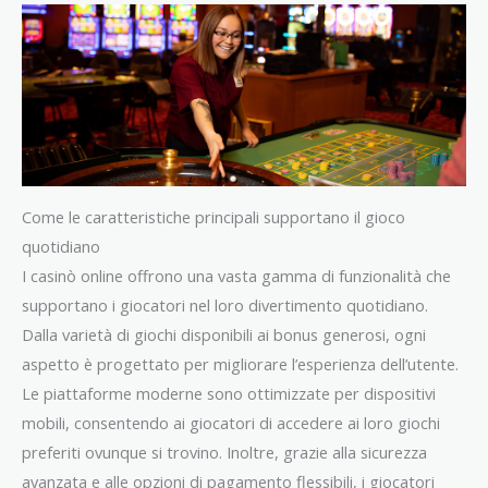
Come le caratteristiche principali supportano il gioco
quotidiano
I casinò online offrono una vasta gamma di funzionalità che
supportano i giocatori nel loro divertimento quotidiano.
Dalla varietà di giochi disponibili ai bonus generosi, ogni
aspetto è progettato per migliorare l’esperienza dell’utente.
Le piattaforme moderne sono ottimizzate per dispositivi
mobili, consentendo ai giocatori di accedere ai loro giochi
preferiti ovunque si trovino. Inoltre, grazie alla sicurezza
avanzata e alle opzioni di pagamento flessibili, i giocatori