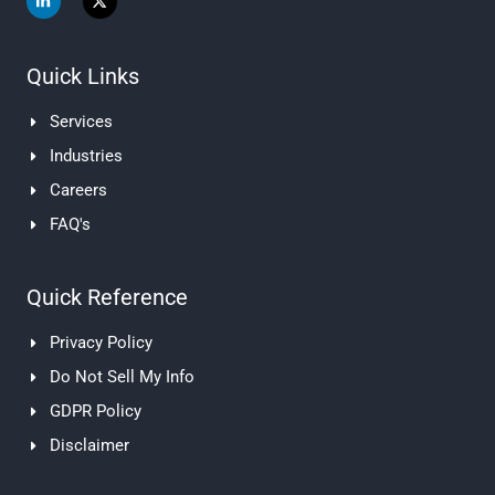
i
-
n
t
k
w
e
i
d
t
Quick Links
i
t
n
e
-
r
Services
i
n
Industries
Careers
FAQ's
Quick Reference
Privacy Policy
Do Not Sell My Info
GDPR Policy
Disclaimer