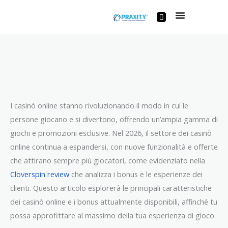
Skip
to
content
I casinò online stanno rivoluzionando il modo in cui le
persone giocano e si divertono, offrendo un’ampia gamma di
giochi e promozioni esclusive. Nel 2026, il settore dei casinò
online continua a espandersi, con nuove funzionalità e offerte
che attirano sempre più giocatori, come evidenziato nella
Cloverspin review
che analizza i bonus e le esperienze dei
clienti. Questo articolo esplorerà le principali caratteristiche
dei casinò online e i bonus attualmente disponibili, affinché tu
possa approfittare al massimo della tua esperienza di gioco.