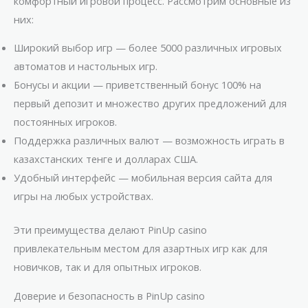
комфортный игровой процесс. Рассмотрим основные из
них:
Широкий выбор игр — более 5000 различных игровых
автоматов и настольных игр.
Бонусы и акции — приветственный бонус 100% на
первый депозит и множество других предложений для
постоянных игроков.
Поддержка различных валют — возможность играть в
казахстанских тенге и долларах США.
Удобный интерфейс — мобильная версия сайта для
игры на любых устройствах.
Эти преимущества делают PinUp casino
привлекательным местом для азартных игр как для
новичков, так и для опытных игроков.
Доверие и безопасность в PinUp casino