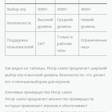
Выбор игр
5000+
3000+
4000+
Высокий
Средний
Низкий
Безопасность
уровень
уровень
уровень
Только в
Поддержка
Ограниченные
24/7
рабочие
пользователей
часы
часы
Как видно из таблицы, PinUp casino предлагает широкий
выбор игр и высокий уровень безопасности, что делает
его отличным выбором для игроков.
Ключевые преимущества PinUp casino
PinUp casino предлагает множество преимуществ,
которые привлекают игроков и обеспечивают