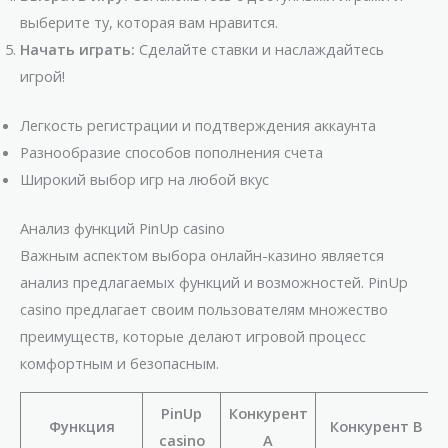
выберите ту, которая вам нравится.
Начать играть:
Сделайте ставки и наслаждайтесь
игрой!
Легкость регистрации и подтверждения аккаунта
Разнообразие способов пополнения счета
Широкий выбор игр на любой вкус
Анализ функций PinUp casino
Важным аспектом выбора онлайн-казино является
анализ предлагаемых функций и возможностей. PinUp
casino предлагает своим пользователям множество
преимуществ, которые делают игровой процесс
комфортным и безопасным.
PinUp
Конкурент
Функция
Конкурент B
casino
A