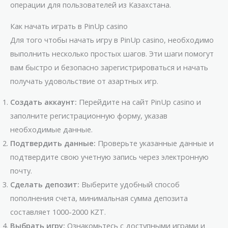
операции для пользователей из Казахстана.
Как начать играть в PinUp casino
Для того чтобы начать игру в PinUp casino, необходимо
выполнить несколько простых шагов. Эти шаги помогут
вам быстро и безопасно зарегистрироваться и начать
получать удовольствие от азартных игр.
Создать аккаунт:
Перейдите на сайт PinUp casino и
заполните регистрационную форму, указав
необходимые данные.
Подтвердить данные:
Проверьте указанные данные и
подтвердите свою учетную запись через электронную
почту.
Сделать депозит:
Выберите удобный способ
пополнения счета, минимальная сумма депозита
составляет 1000-2000 KZT.
Выбрать игру:
Ознакомьтесь с доступными играми и