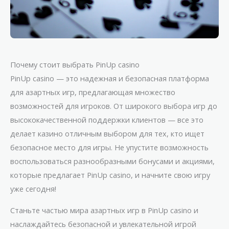
Почему стоит выбрать PinUp casino
PinUp casino — это надежная и безопасная платформа
для азартных игр, предлагающая множество
возможностей для игроков. От широкого выбора игр до
высококачественной поддержки клиентов — все это
делает казино отличным выбором для тех, кто ищет
безопасное место для игры. Не упустите возможность
воспользоваться разнообразными бонусами и акциями,
которые предлагает PinUp casino, и начните свою игру
уже сегодня!
Станьте частью мира азартных игр в PinUp casino и
наслаждайтесь безопасной и увлекательной игрой