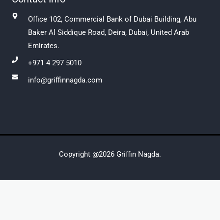
Office 102, Commercial Bank of Dubai Building, Abu
Baker Al Siddique Road, Deira, Dubai, United Arab
Emirates.
+971 4 297 5010
info@griffinnagda.com
Copyright @2026 Griffin Nagda.