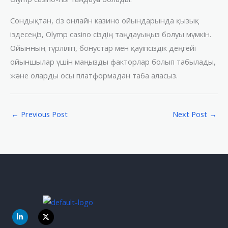
Сондықтан, сіз онлайн казино ойындарында қызық
іздесеңіз, Olymp casino сіздің таңдауыңыз болуы мүмкін.
Ойынның түрлілігі, бонустар мен қауіпсіздік деңгейі
ойыншылар үшін маңызды факторлар болып табылады,
және оларды осы платформадан таба аласыз.
←
Previous Post
Next Post
→
L
X
i
-
n
t