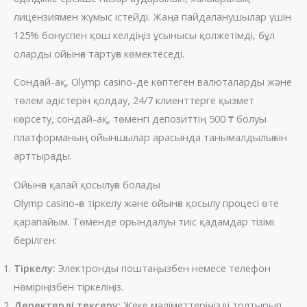
лицензиямен жұмыс істейді. Жаңа пайдаланушылар үшін
125% бонуспен қош келдіңіз ұсынысы қолжетімді, бұл
оларды ойынға тартуға көмектеседі.
Сондай-ақ, Olymp casino-де көптеген валюталарды және
төлем әдістерін қолдау, 24/7 клиенттерге қызмет
көрсету, сондай-ақ, төменгі депозиттің 500 ₸ болуы
платформаның ойыншылар арасында танымалдылығын
арттырады.
Ойынға қалай қосылуға болады
Olymp casino-ға тіркелу және ойынға қосылу процесі өте
қарапайым. Төменде орындалуы тиіс қадамдар тізімі
берілген:
Тіркелу:
Электронды поштаңызбен немесе телефон
нөміріңізбен тіркеліңіз.
Деректерді тексеру:
Жеке мәліметтеріңізді толтырып,