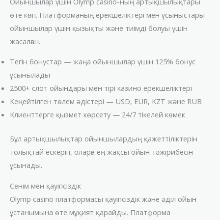
Ойыншылар үшін Olymp casino-ның артықшылықтары
өте көп. Платформаның ерекшеліктері мен ұсыныстары
ойыншылар үшін қызықты және тиімді болуы үшін
жасалған.
Тегін бонустар — жаңа ойыншылар үшін 125% бонус
ұсынылады
2500+ слот ойындары мен тірі казино ерекшеліктері
Кеңейтілген төлем әдістері — USD, EUR, KZT және RUB
Клиенттерге қызмет көрсету — 24/7 тікелей көмек
Бұл артықшылықтар ойыншылардың қажеттіліктерін
толықтай ескеріп, оларға ең жақсы ойын тәжірибесін
ұсынады.
Сенім мен қауіпсіздік
Olymp casino платформасы қауіпсіздік және әділ ойын
ұстанымына өте мұқият қарайды. Платформа